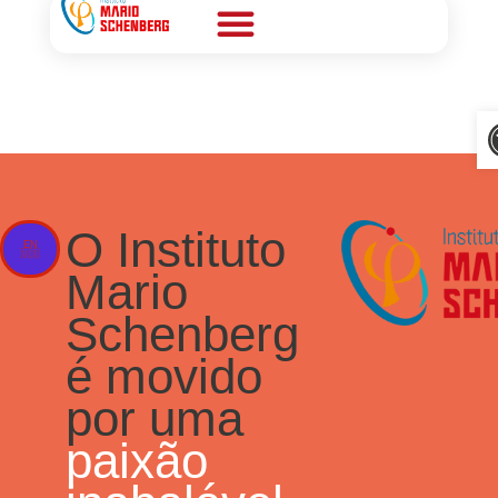
Nossos materiais
Conheça o instituto
A
O Instituto
EN
🇺🇸
Mario
Schenberg
é movido
por uma
paixão