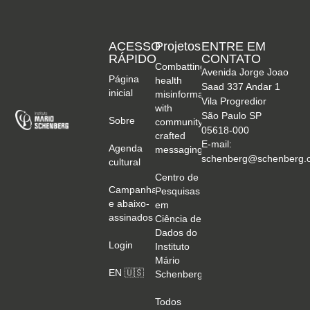
ACESSO
Projetos
ENTRE EM
RÁPIDO
CONTATO
Combatting
Avenida Jorge Joao
Página
health
Saad 337 Andar 1
inicial
misinformation
Vila Progredior
with
São Paulo SP
Sobre
community-
05618-000
crafted
E-mail:
Agenda
messaging
schenberg@schenberg.o
cultural
Centro de
Campanhas
Pesquisas
e abaixo-
em
assinados
Ciência de
Dados do
Login
Instituto
Mário
EN 🇺🇸
Schenberg
Todos