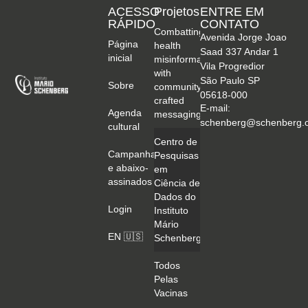
ACESSO
Projetos
ENTRE EM
RÁPIDO
CONTATO
Combatting
Avenida Jorge Joao
Página
health
Saad 337 Andar 1
inicial
misinformation
Vila Progredior
with
São Paulo SP
Sobre
community-
05618-000
crafted
E-mail:
Agenda
messaging
schenberg@schenberg.o
cultural
Centro de
Campanhas
Pesquisas
e abaixo-
em
assinados
Ciência de
Dados do
Login
Instituto
Mário
EN 🇺🇸
Schenberg
Todos
Pelas
Vacinas