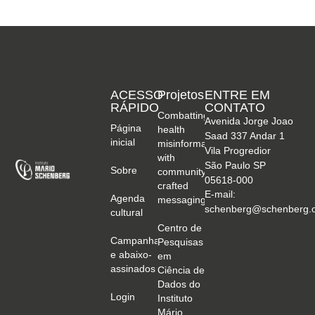
ACESSO
Projetos
ENTRE EM
RÁPIDO
CONTATO
Combatting
Avenida Jorge Joao
Página
health
Saad 337 Andar 1
inicial
misinformation
Vila Progredior
with
São Paulo SP
Sobre
community-
05618-000
crafted
E-mail:
Agenda
messaging
schenberg@schenberg.o
cultural
Centro de
Campanhas
Pesquisas
e abaixo-
em
assinados
Ciência de
Dados do
Login
Instituto
Mário