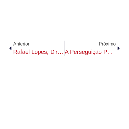
Anterior
Próximo
Rafael Lopes, Diretor Do Instituto Mario Schenberg, Analisa Risco De Novos Surtos De Dengue No Brasil Na
A Perseguição Política A Mário Schenberg: Documentos Revelam Vigilância, Prisão E Resistência