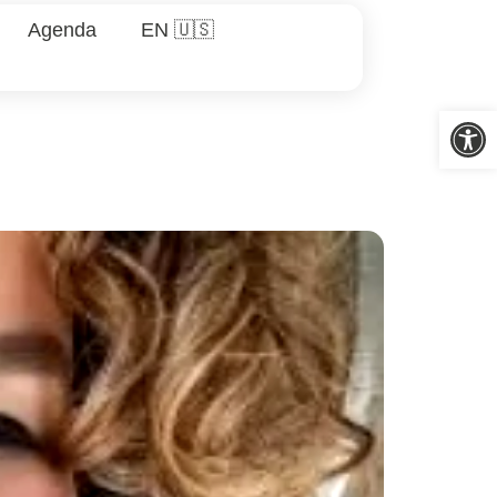
Agenda
EN 🇺🇸
Abrir 