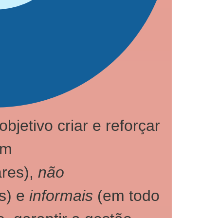
bjetivo criar e reforçar
em
ares),
não
s) e
informais
(em todo