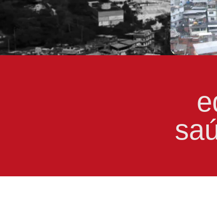
e
saú