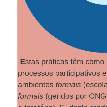
E
stas práticas têm como o
processos participativos 
ambientes
formais
(escol
formais
(geridos por ONG