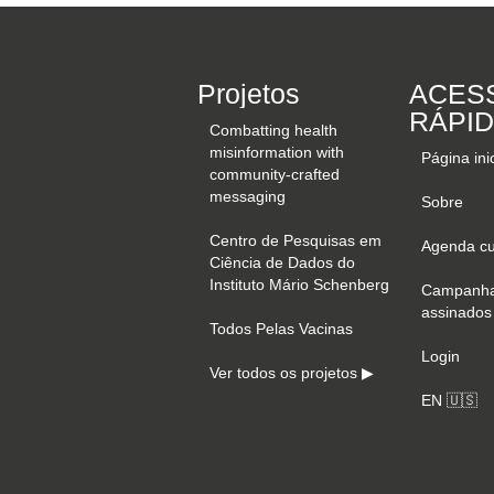
Projetos
ACES
RÁPI
Combatting health
misinformation with
Página inic
community-crafted
messaging
Sobre
Centro de Pesquisas em
Agenda cul
Ciência de Dados do
Instituto Mário Schenberg
Campanha
assinados
Todos Pelas Vacinas
Login
Ver todos os projetos ▶
EN 🇺🇸