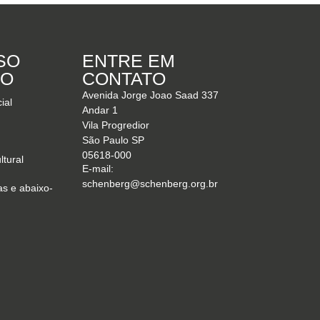
SO
ENTRE EM
DO
CONTATO
Avenida Jorge Joao Saad 337
ial
Andar 1
Vila Progredior
São Paulo SP
05618-000
tural
E-mail:
schenberg@schenberg.org.br
s e abaixo-