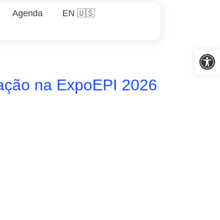
Agenda
EN 🇺🇸
Abrir 
tação na ExpoEPI 2026