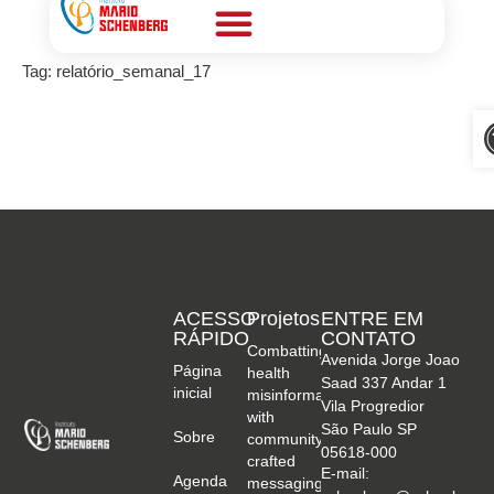
Tag:
relatório_semanal_17
Nossos materiais
A
ACESSO
Projetos
ENTRE EM
RÁPIDO
CONTATO
Combatting
Avenida Jorge Joao
Página
health
Saad 337 Andar 1
inicial
misinformation
Vila Progredior
with
São Paulo SP
Sobre
community-
05618-000
crafted
E-mail:
Agenda
messaging