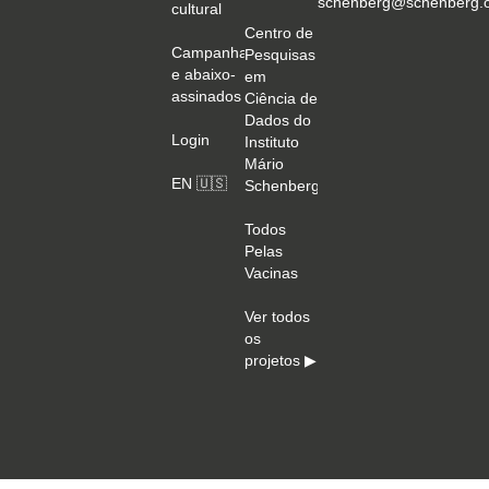
schenberg@schenberg.o
cultural
Centro de
Campanhas
Pesquisas
e abaixo-
em
assinados
Ciência de
Dados do
Login
Instituto
Mário
EN 🇺🇸
Schenberg
Todos
Pelas
Vacinas
Ver todos
os
projetos ▶